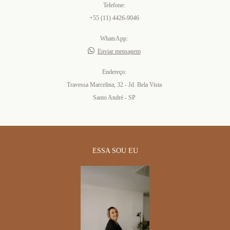
Telefone:
+55 (11) 4426-9046
WhatsApp:
Enviar mensagem
Endereço:
Travessa Marcelina, 32 - Jd. Bela Vista
Santo André - SP
ESSA SOU EU