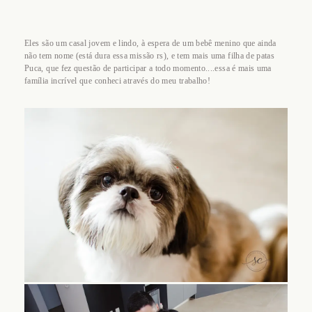
Eles são um casal jovem e lindo, à espera de um bebê menino que ainda
não tem nome (está dura essa missão rs), e tem mais uma filha de patas
Puca, que fez questão de participar a todo momento....essa é mais uma
família incrível que conheci através do meu trabalho!