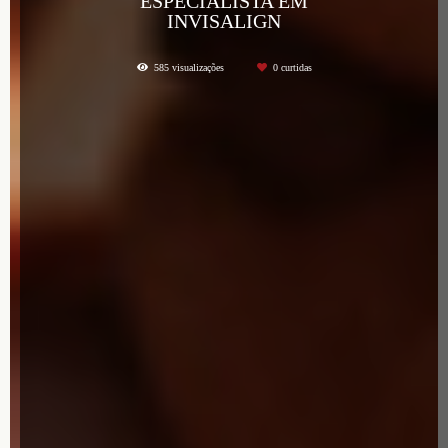
ESPECIALISTA EM
INVISALIGN
585
visualizações
0
curtidas