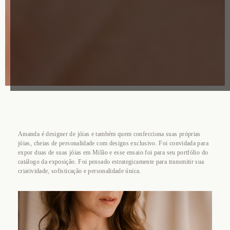
Amanda é designer de jóias e também quem confecciona suas próprias
jóias, cheias de personalidade com designs exclusivo. Foi convidada para
expor duas de suas jóias em Milão e esse ensaio foi para seu portfólio do
catálogo da exposição. Foi pensado estrategicamente para transmitir sua
criatividade, sofisticação e personalidade única.