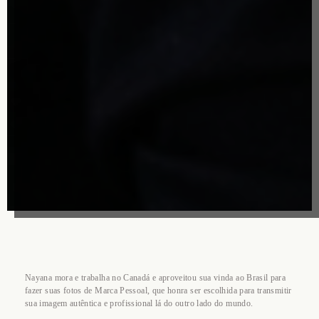
Nayana mora e trabalha no Canadá e aproveitou sua vinda ao Brasil para
fazer suas fotos de Marca Pessoal, que honra ser escolhida para transmitir
sua imagem autêntica e profissional lá do outro lado do mundo.