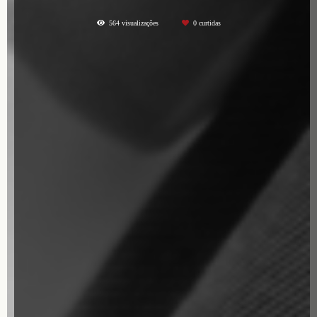
564
visualizações
0
curtidas