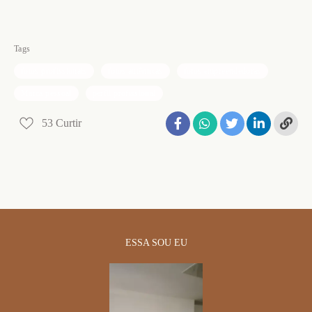
Tags
fotos profissionais
fotos autênticas
fotos empreendedoras
Marca pessoal
perfil profissional
53
Curtir
ESSA SOU EU