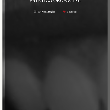
ESTÉTICA OROFACIAL
934
visualizações
0
curtidas