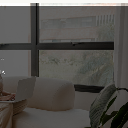
025
IA