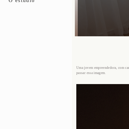
O estúdio
Uma jovem empreendedora, com cara d
passar essa imagem.