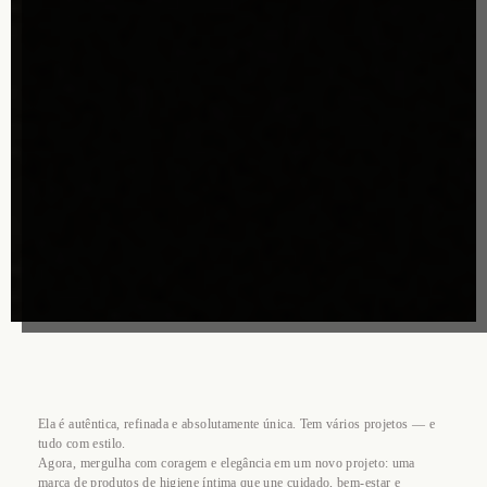
Ela é autêntica, refinada e absolutamente única. Tem vários projetos — e
tudo com estilo.
Agora, mergulha com coragem e elegância em um novo projeto: uma
marca de produtos de higiene íntima que une cuidado, bem-estar e