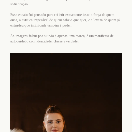
sofisticação.
Esse ensaio foi pensado para refletir exatamente isso: a força de quem
ousa, a estética impecável de quem sabe o que quer, e a leveza de quem já
entendeu que intimidade também é poder.
As imagens falam por si: não é apenas uma marca, é um manifesto de
autocuidado com identidade, classe e verdade.