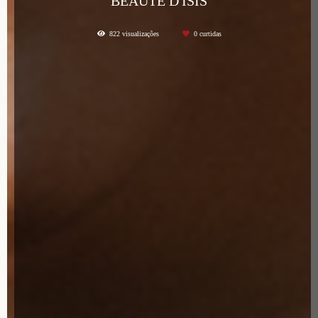
BEAUTÉ D'ÍSIS
822
visualizações
0
curtidas